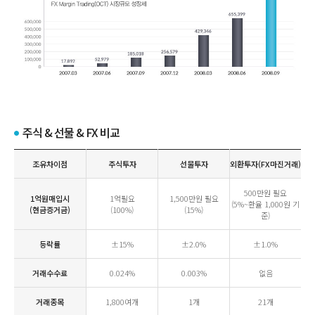
주식 & 선물 & FX 비교
조유차이점
주식투자
선물투자
외환투자(FX마진거래)
500만원 필요
1억원매입시
1억필요
1,500만원 필요
(5%~환율 1,000원 기
(현금증거금)
(100%)
(15%)
준)
등락률
±15%
±2.0%
±1.0%
거래수수료
0.024%
0.003%
없음
거래종목
1,800여개
1개
21개