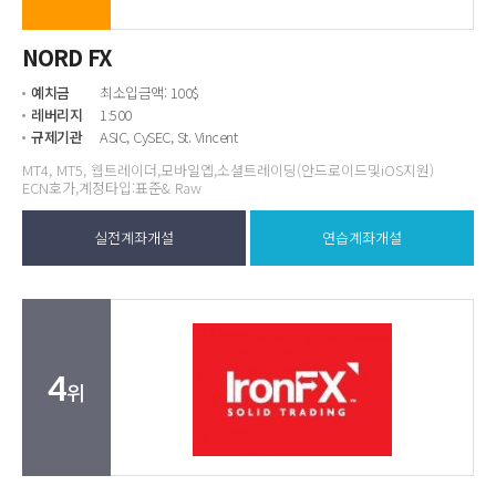
NORD FX
예치금
최소입금액: 100$
레버리지
1:500
규제기관
ASIC, CySEC, St. Vincent
MT4, MT5, 웹트레이더,모바일엡,소셜트레이딩(안드로이드및iOS지원)
ECN호가,계정타입:표준& Raw
실전계좌개설
연습계좌개설
4
위