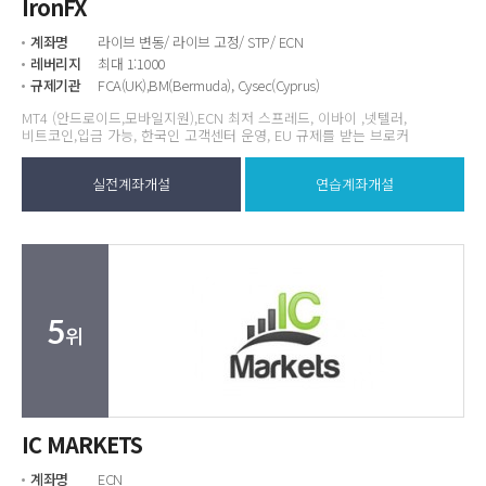
IronFX
계좌명
라이브 변동/ 라이브 고정/ STP/ ECN
레버리지
최대 1:1000
규제기관
FCA(UK),BM(Bermuda), Cysec(Cyprus)
MT4 (안드로이드,모바일지원),ECN 최저 스프레드, 이바이 ,넷텔러,
비트코인,입금 가능, 한국인 고객센터 운영, EU 규제를 받는 브로커
실전계좌개설
연습계좌개설
5
위
IC MARKETS
계좌명
ECN