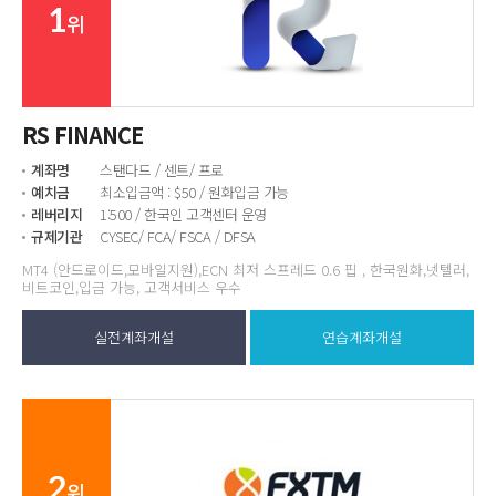
1
위
RS FINANCE
계좌명
스탠다드 / 센트/ 프로
예치금
최소입금액 : $50 / 원화입금 가능
레버리지
1:500 / 한국인 고객센터 운영
규제기관
CYSEC/ FCA/ FSCA / DFSA
MT4 (안드로이드,모바일지원),ECN 최저 스프레드 0.6 핍 , 한국원화,넷텔러,
비트코인,입금 가능, 고객서비스 우수
실전계좌개설
연습계좌개설
2
위