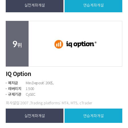
실전계좌개설
연습계좌개설
9
위
IQ Option
예치금
Min.Deposit: 200$,
레버리지
1:500
규제기관
CySEC
회사설립:2007 ,Trading platforms: MT4, MT5, cTrader
실전계좌개설
연습계좌개설